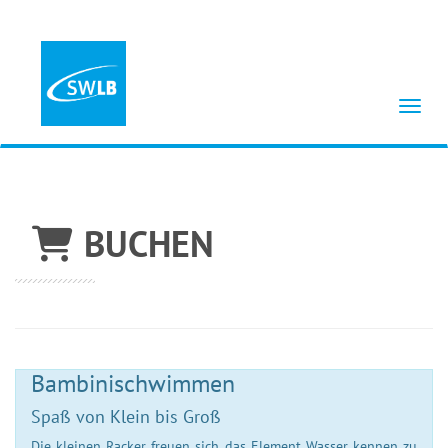
Menü 
BUCHEN
Bambinischwimmen
Spaß von Klein bis Groß
Die kleinen Racker freuen sich das Element Wasser kennen zu