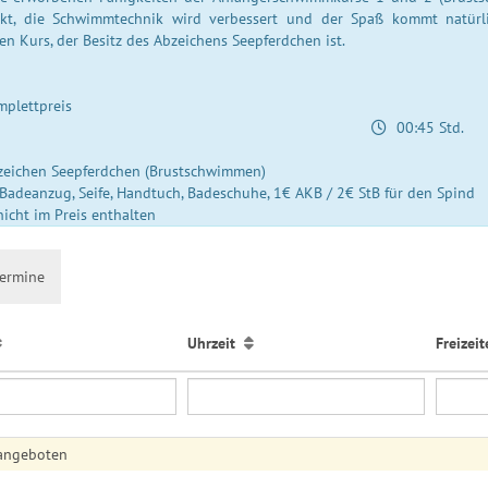
kt, die Schwimmtechnik wird verbessert und der Spaß kommt natürli
en Kurs, der Besitz des Abzeichens Seepferdchen ist.
plettpreis
00:45 Std.
ichen Seepferdchen (Brustschwimmen)
adeanzug, Seife, Handtuch, Badeschuhe, 1€ AKB / 2€ StB für den Spind
icht im Preis enthalten
termine
Uhrzeit
Freizei
 angeboten