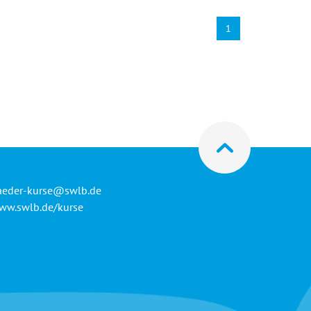
1
aeder-kurse@swlb.de
ww.swlb.de/kurse