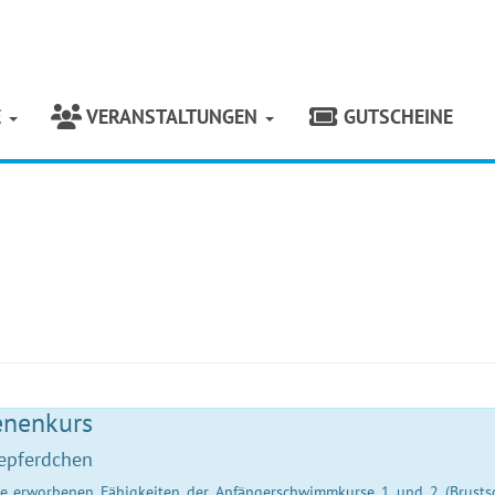
E
VERANSTALTUNGEN
GUTSCHEINE
enenkurs
epferdchen
 die erworbenen Fähigkeiten der Anfängerschwimmkurse 1 und 2 (Brust