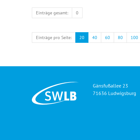
Einträge gesamt:
0
Einträge pro Seite:
20
40
60
80
100
Gänsfußallee 23
71636 Ludwigsburg